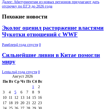
Далее:
Абитуриентам из новых регионов предлагают дать
отсрочку по ЕГЭ до 2026 года
Похожие новости
Эколог оценил расторжение властями
Чукотки отношений с WWF
Рамблер
4 года спустя
0
Сильнейшие ливни в Китае помогли
миру
Lenta.ru
4 года спустя
0
Август 2026
Пн
Вт
Ср
Чт
Пт
Сб
Вс
1
2
3
4
5
6
7
8
9
10
11
12
13
14
15
16
17
18
19
20
21
22
23
24
25
26
27
28
29
30