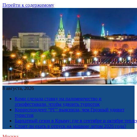
Перейти к содержимому
8 августа, 2026
Коми сделала ставку на паломничество и
этнофестивали, чтобы удвоить турпоток
Корреспондент “РГ” выяснила, чем Грозный удивит
туристов
Бархатный сезон в Крыму: где в сентябре и октябре тепле
Стоит ли ехать в отпуск на машине летом 2026 года?
Москва