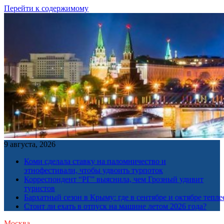
Перейти к содержимому
9 августа, 2026
Коми сделала ставку на паломничество и
этнофестивали, чтобы удвоить турпоток
Корреспондент “РГ” выяснила, чем Грозный удивит
туристов
Бархатный сезон в Крыму: где в сентябре и октябре тепле
Стоит ли ехать в отпуск на машине летом 2026 года?
Москва