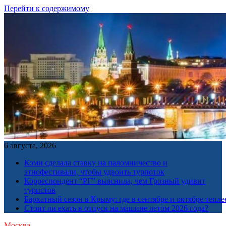
Перейти к содержимому
6 августа, 2026
Коми сделала ставку на паломничество и
этнофестивали, чтобы удвоить турпоток
Корреспондент “РГ” выяснила, чем Грозный удивит
туристов
Бархатный сезон в Крыму: где в сентябре и октябре тепле
Стоит ли ехать в отпуск на машине летом 2026 года?
Москва