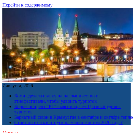
Перейти к содержимому
7 августа, 2026
Коми сделала ставку на паломничество и
этнофестивали, чтобы удвоить турпоток
Корреспондент “РГ” выяснила, чем Грозный удивит
туристов
Бархатный сезон в Крыму: где в сентябре и октябре тепле
Стоит ли ехать в отпуск на машине летом 2026 года?
Москва