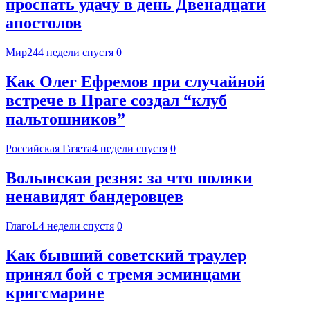
проспать удачу в день Двенадцати
апостолов
Мир24
4 недели спустя
0
Как Олег Ефремов при случайной
встрече в Праге создал “клуб
пальтошников”
Российская Газета
4 недели спустя
0
Волынская резня: за что поляки
ненавидят бандеровцев
ГлагоL
4 недели спустя
0
Как бывший советский траулер
принял бой с тремя эсминцами
кригсмарине