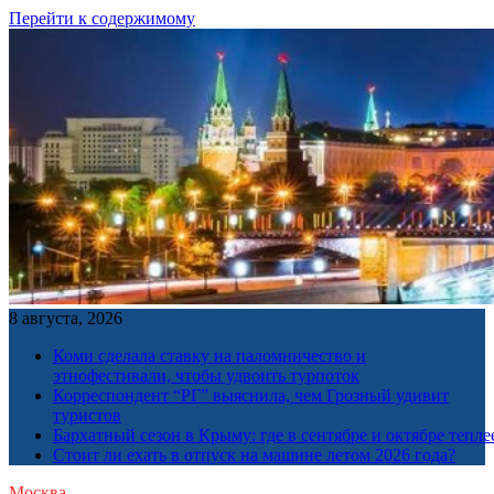
Перейти к содержимому
8 августа, 2026
Коми сделала ставку на паломничество и
этнофестивали, чтобы удвоить турпоток
Корреспондент “РГ” выяснила, чем Грозный удивит
туристов
Бархатный сезон в Крыму: где в сентябре и октябре тепле
Стоит ли ехать в отпуск на машине летом 2026 года?
Москва