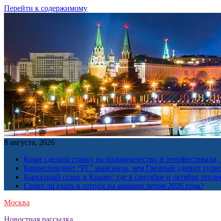
Перейти к содержимому
8 августа, 2026
Коми сделала ставку на паломничество и этнофестивали,
Корреспондент “РГ” выяснила, чем Грозный удивит тури
Бархатный сезон в Крыму: где в сентябре и октябре тепле
Стоит ли ехать в отпуск на машине летом 2026 года?
Москва
Новостная рассылка