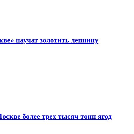
кве» научат золотить лепнину
скве более трех тысяч тонн ягод