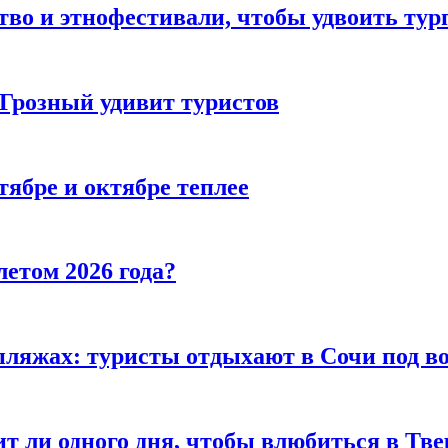
тво и этнофестивали, чтобы удвоить тур
 Грозный удивит туристов
тябре и октябре теплее
летом 2026 года?
пляжах: туристы отдыхают в Сочи под в
т ли одного дня, чтобы влюбиться в Тве