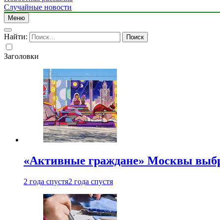
Случайные новости
Меню
Найти:
Заголовки
«Активные граждане» Москвы выб
2 года спустя
2 года спустя