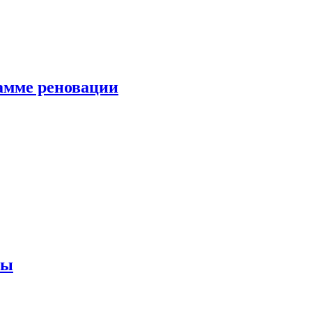
амме реновации
ны