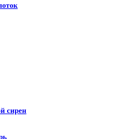
поток
ой сирен
рь