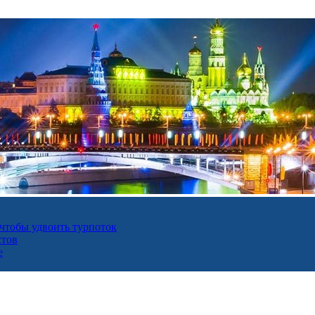
 чтобы удвоить турпоток
стов
е