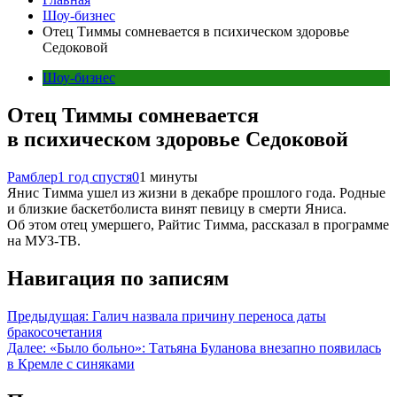
Шоу-бизнес
Отец Тиммы сомневается в психическом здоровье
Седоковой
Шоу-бизнес
Отец Тиммы сомневается
в психическом здоровье Седоковой
Рамблер
1 год спустя
0
1 минуты
Янис Тимма ушел из жизни в декабре прошлого года. Родные
и близкие баскетболиста винят певицу в смерти Яниса.
Об этом отец умершего, Райтис Тимма, рассказал в программе
на МУЗ-ТВ.
Навигация по записям
Предыдущая:
Галич назвала причину переноса даты
бракосочетания
Далее:
«Было больно»: Татьяна Буланова внезапно появилась
в Кремле с синяками