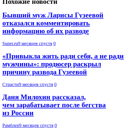
Похожие новости
Бывший муж Ларисы Гузеевой
отказался комментировать
информацию об их разводе
Super.ru
9 месяцев спустя
0
«Привыкла жить ради себя, а не ради
мужчины»: продюсер раскрыл
причину развода Гузеевой
Страсти
9 месяцев спустя
0
Даня Милохин рассказал,
чем зарабатывает после бегства
из России
Рамблер
9 месяцев спустя
0