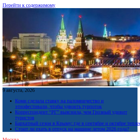
Перейти к содержимому
9 августа, 2026
Коми сделала ставку на паломничество и
этнофестивали, чтобы удвоить турпоток
Корреспондент “РГ” выяснила, чем Грозный удивит
туристов
Бархатный сезон в Крыму: где в сентябре и октябре тепле
Стоит ли ехать в отпуск на машине летом 2026 года?
Москва