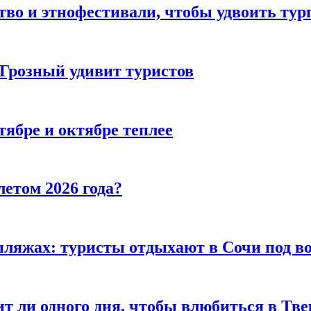
тво и этнофестивали, чтобы удвоить тур
 Грозный удивит туристов
тябре и октябре теплее
летом 2026 года?
пляжах: туристы отдыхают в Сочи под в
т ли одного дня, чтобы влюбиться в Тве