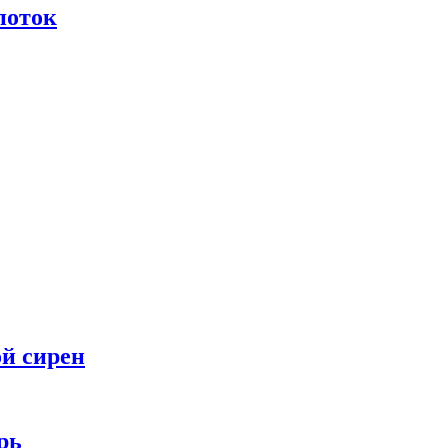
поток
ой сирен
рь