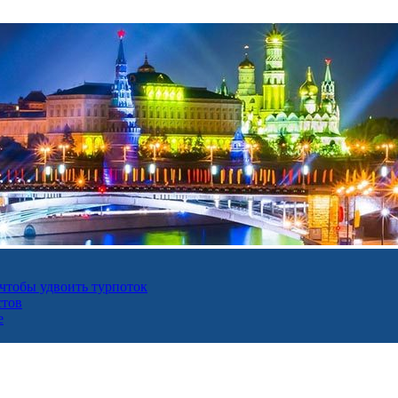
 чтобы удвоить турпоток
стов
е