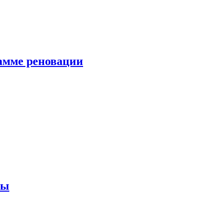
амме реновации
ны