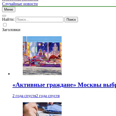
Случайные новости
Меню
Найти:
Заголовки
«Активные граждане» Москвы выб
2 года спустя
2 года спустя