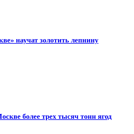
кве» научат золотить лепнину
скве более трех тысяч тонн ягод