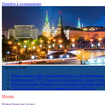
Перейти к содержимому
7 августа, 2026
Коми сделала ставку на паломничество и этнофестивали,
Корреспондент “РГ” выяснила, чем Грозный удивит тури
Бархатный сезон в Крыму: где в сентябре и октябре тепле
Стоит ли ехать в отпуск на машине летом 2026 года?
Москва
Новостная рассылка