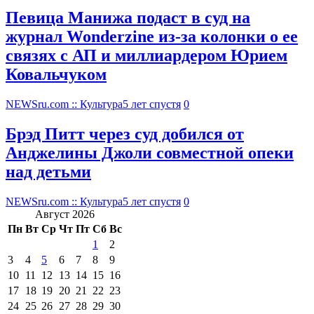
Певица Манижа подаст в суд на
журнал Wonderzine из-за колонки о ее
связях с АП и миллиардером Юрием
Ковальчуком
NEWSru.com :: Культура
5 лет спустя
0
Брэд Питт через суд добился от
Анджелины Джоли совместной опеки
над детьми
NEWSru.com :: Культура
5 лет спустя
0
Август 2026
Пн
Вт
Ср
Чт
Пт
Сб
Вс
1
2
3
4
5
6
7
8
9
10
11
12
13
14
15
16
17
18
19
20
21
22
23
24
25
26
27
28
29
30