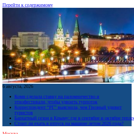
Перейти к содержимому
6 августа, 2026
Коми сделала ставку на паломничество и
этнофестивали, чтобы удвоить турпоток
Корреспондент “РГ” выяснила, чем Грозный удивит
туристов
Бархатный сезон в Крыму: где в сентябре и октябре тепле
Стоит ли ехать в отпуск на машине летом 2026 года?
Москва