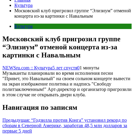
Культура
Московский клуб пригрозил группе “Элизиум” отменой
концерта из-за картинки с Навальным
Культура
Московский клуб пригрозил группе
“Элизиум” отменой концерта из-за
картинки с Навальным
NEWSru.com :: Культура
5 лет спустя
0
1 минуты
Музыканты планировали во время исполнения песни
"Привет, это Навальный" на своем сольном концерте вывести
на экран изображение политика и надпись "Свободу
политзаключенным!" Арт-директор и организатор пригрозили
в этом случае не открывать двери клуба.
Навигация по записям
Предыдущая:
“Годзилла против Конга” установил рекорд по
сборам в Северной Америке, заработав 48,5 млн долларов за
первые 5 дней