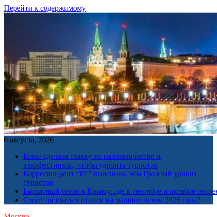
Перейти к содержимому
6 августа, 2026
Коми сделала ставку на паломничество и
этнофестивали, чтобы удвоить турпоток
Корреспондент “РГ” выяснила, чем Грозный удивит
туристов
Бархатный сезон в Крыму: где в сентябре и октябре тепле
Стоит ли ехать в отпуск на машине летом 2026 года?
Москва