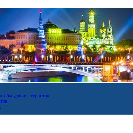
 чтобы удвоить турпоток
стов
е