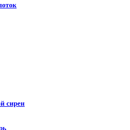
поток
ой сирен
рь