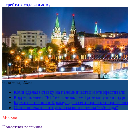
Перейти к содержимому
6 августа, 2026
Коми сделала ставку на паломничество и этнофестивали,
Корреспондент “РГ” выяснила, чем Грозный удивит тури
Бархатный сезон в Крыму: где в сентябре и октябре тепле
Стоит ли ехать в отпуск на машине летом 2026 года?
Москва
Новостная рассылка