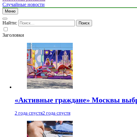
Случайные новости
Меню
Найти:
Заголовки
«Активные граждане» Москвы выб
2 года спустя
2 года спустя