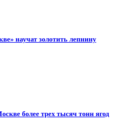
кве» научат золотить лепнину
скве более трех тысяч тонн ягод