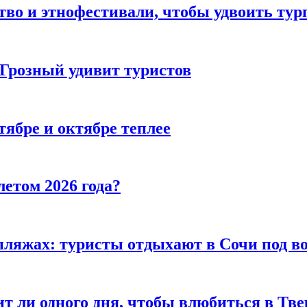
тво и этнофестивали, чтобы удвоить тур
 Грозный удивит туристов
тябре и октябре теплее
летом 2026 года?
пляжах: туристы отдыхают в Сочи под в
т ли одного дня, чтобы влюбиться в Тве