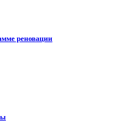
амме реновации
ны