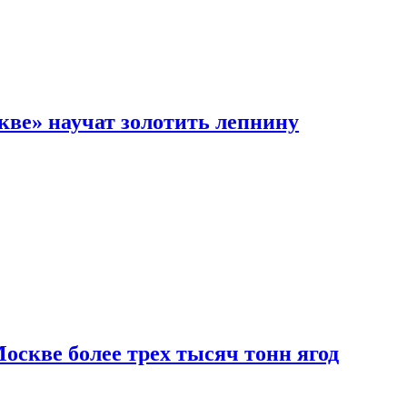
кве» научат золотить лепнину
скве более трех тысяч тонн ягод