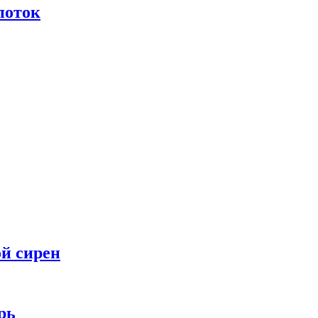
поток
ой сирен
рь