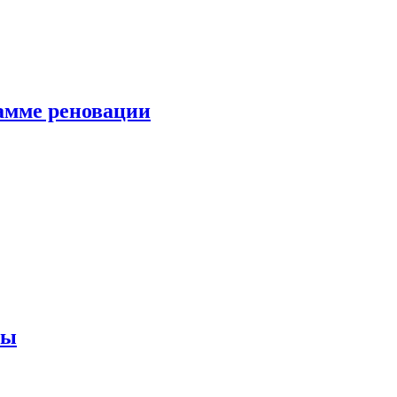
амме реновации
ны