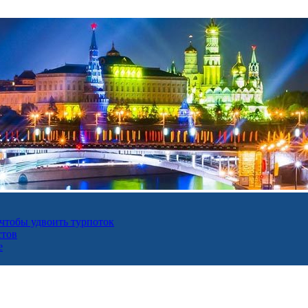
 чтобы удвоить турпоток
стов
е