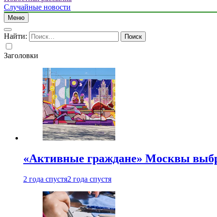
Случайные новости
Меню
Найти:
Заголовки
«Активные граждане» Москвы выб
2 года спустя
2 года спустя