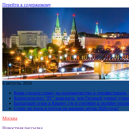
Перейти к содержимому
6 августа, 2026
Коми сделала ставку на паломничество и этнофестивали,
Корреспондент “РГ” выяснила, чем Грозный удивит тури
Бархатный сезон в Крыму: где в сентябре и октябре тепле
Стоит ли ехать в отпуск на машине летом 2026 года?
Москва
Новостная рассылка