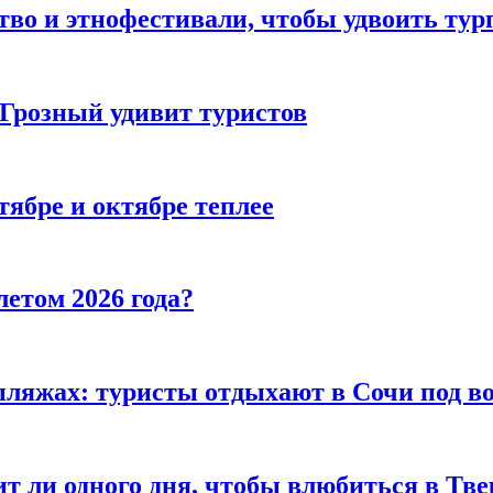
тво и этнофестивали, чтобы удвоить тур
 Грозный удивит туристов
тябре и октябре теплее
летом 2026 года?
пляжах: туристы отдыхают в Сочи под в
т ли одного дня, чтобы влюбиться в Тве