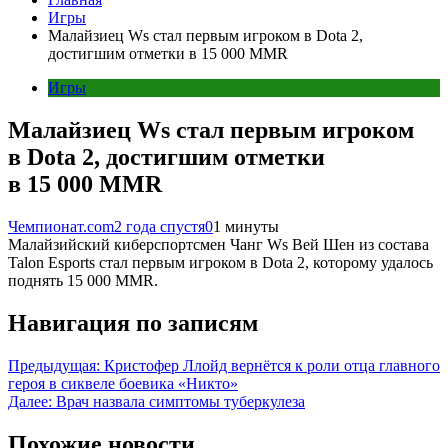
Игры
Малайзиец Ws стал первым игроком в Dota 2,
достигшим отметки в 15 000 MMR
Игры
Малайзиец Ws стал первым игроком
в Dota 2, достигшим отметки
в 15 000 MMR
Чемпионат.com
2 года спустя
0
1 минуты
Малайзийский киберспортсмен Чанг Ws Вей Шен из состава
Talon Esports стал первым игроком в Dota 2, которому удалось
поднять 15 000 MMR.
Навигация по записям
Предыдущая:
Кристофер Ллойд вернётся к роли отца главного
героя в сиквеле боевика «Никто»
Далее:
Врач назвала симптомы туберкулеза
Похожие новости