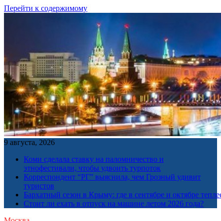
Перейти к содержимому
9 августа, 2026
Коми сделала ставку на паломничество и
этнофестивали, чтобы удвоить турпоток
Корреспондент “РГ” выяснила, чем Грозный удивит
туристов
Бархатный сезон в Крыму: где в сентябре и октябре тепле
Стоит ли ехать в отпуск на машине летом 2026 года?
Москва