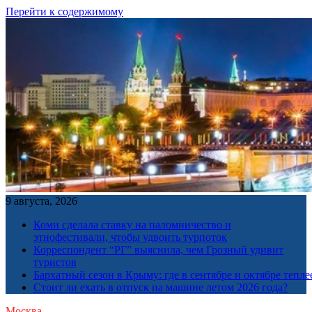
Перейти к содержимому
9 августа, 2026
Коми сделала ставку на паломничество и
этнофестивали, чтобы удвоить турпоток
Корреспондент “РГ” выяснила, чем Грозный удивит
туристов
Бархатный сезон в Крыму: где в сентябре и октябре тепле
Стоит ли ехать в отпуск на машине летом 2026 года?
Москва