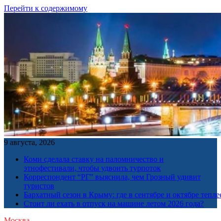
Перейти к содержимому
9 августа, 2026
Коми сделала ставку на паломничество и
этнофестивали, чтобы удвоить турпоток
Корреспондент “РГ” выяснила, чем Грозный удивит
туристов
Бархатный сезон в Крыму: где в сентябре и октябре тепле
Стоит ли ехать в отпуск на машине летом 2026 года?
Москва