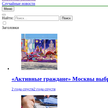
Случайные новости
Меню
Найти:
Заголовки
«Активные граждане» Москвы выб
2 года спустя
2 года спустя