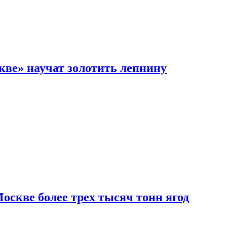
кве» научат золотить лепнину
скве более трех тысяч тонн ягод