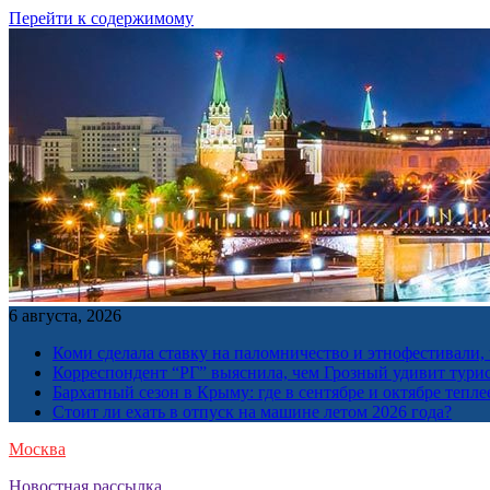
Перейти к содержимому
6 августа, 2026
Коми сделала ставку на паломничество и этнофестивали,
Корреспондент “РГ” выяснила, чем Грозный удивит тури
Бархатный сезон в Крыму: где в сентябре и октябре тепле
Стоит ли ехать в отпуск на машине летом 2026 года?
Москва
Новостная рассылка