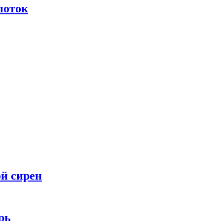
поток
ой сирен
рь