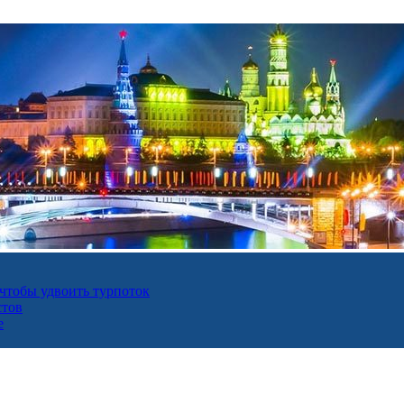
 чтобы удвоить турпоток
стов
е