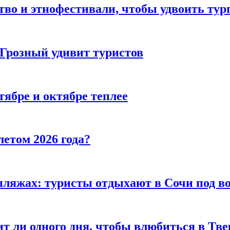
тво и этнофестивали, чтобы удвоить тур
 Грозный удивит туристов
тябре и октябре теплее
летом 2026 года?
пляжах: туристы отдыхают в Сочи под в
т ли одного дня, чтобы влюбиться в Тве