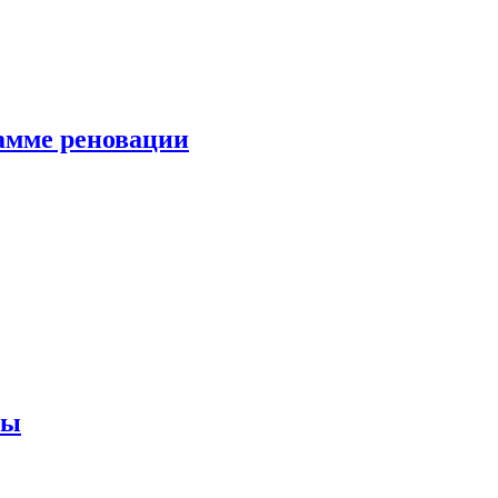
амме реновации
ны