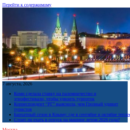
Перейти к содержимому
7 августа, 2026
Коми сделала ставку на паломничество и
этнофестивали, чтобы удвоить турпоток
Корреспондент “РГ” выяснила, чем Грозный удивит
туристов
Бархатный сезон в Крыму: где в сентябре и октябре тепле
Стоит ли ехать в отпуск на машине летом 2026 года?
Москва