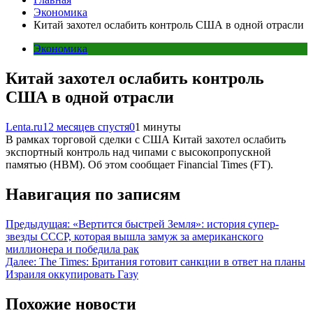
Экономика
Китай захотел ослабить контроль США в одной отрасли
Экономика
Китай захотел ослабить контроль
США в одной отрасли
Lenta.ru
12 месяцев спустя
0
1 минуты
В рамках торговой сделки с США Китай захотел ослабить
экспортный контроль над чипами с высокопропускной
памятью (HBM). Об этом сообщает Financial Times (FT).
Навигация по записям
Предыдущая:
«Вертится быстрей Земля»: история супер-
звезды СССР, которая вышла замуж за американского
миллионера и победила рак
Далее:
The Times: Британия готовит санкции в ответ на планы
Израиля оккупировать Газу
Похожие новости