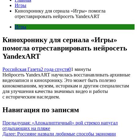
Игры
Кинохронику для сериала «Игры» помогла
отреставрировать нейросеть YandexART
Игры
Кинохронику для сериала «Игры»
помогла отреставрировать нейросеть
YandexART
Российская Газета
2 года спустя
0
1 минуты
Нейросеть YandexART научилась восстанавливать архивные
видеозаписи и кинохронику. Это может быть полезно
кинокомпаниям, музеям, историкам и другим специалистам
для улучшения качества значимых видео и работы
с историческим наследием.
Навигация по записям
Предыдущая:
«Апокалиптичный» рой стрекоз напугал
отдыхающих на пляже
Далее:
Россияне назвали любимые способы экономии