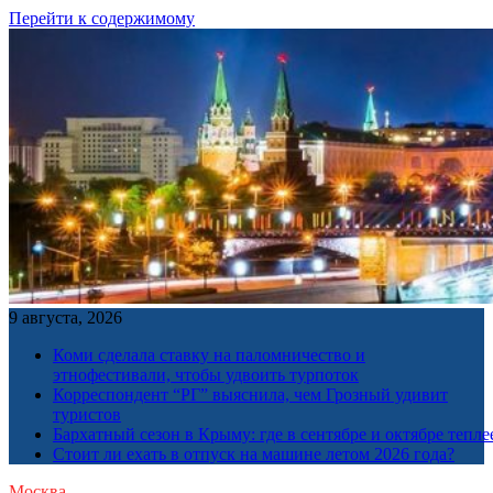
Перейти к содержимому
9 августа, 2026
Коми сделала ставку на паломничество и
этнофестивали, чтобы удвоить турпоток
Корреспондент “РГ” выяснила, чем Грозный удивит
туристов
Бархатный сезон в Крыму: где в сентябре и октябре тепле
Стоит ли ехать в отпуск на машине летом 2026 года?
Москва