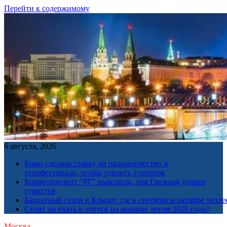
Перейти к содержимому
6 августа, 2026
Коми сделала ставку на паломничество и
этнофестивали, чтобы удвоить турпоток
Корреспондент “РГ” выяснила, чем Грозный удивит
туристов
Бархатный сезон в Крыму: где в сентябре и октябре тепле
Стоит ли ехать в отпуск на машине летом 2026 года?
Москва