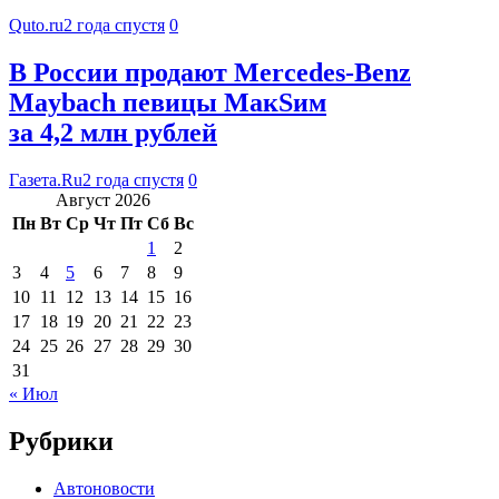
Quto.ru
2 года спустя
0
В России продают Меrсеdеs-Веnz
Maybaсh певицы МакSим
за 4,2 млн рублей
Газета.Ru
2 года спустя
0
Август 2026
Пн
Вт
Ср
Чт
Пт
Сб
Вс
1
2
3
4
5
6
7
8
9
10
11
12
13
14
15
16
17
18
19
20
21
22
23
24
25
26
27
28
29
30
31
« Июл
Рубрики
Автоновости