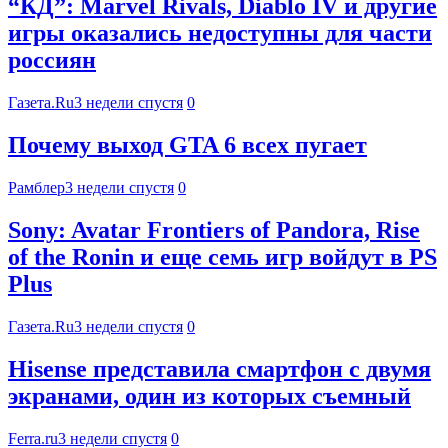
“КД”: Marvel Rivals, Diablo IV и другие
игры оказались недоступны для части
россиян
Газета.Ru
3 недели спустя
0
Почему выход GTA 6 всех пугает
Рамблер
3 недели спустя
0
Sony: Avatar Frontiers of Pandora, Rise
of the Ronin и еще семь игр войдут в PS
Plus
Газета.Ru
3 недели спустя
0
Hisense представила смартфон с двумя
экранами, один из которых съемный
Ferra.ru
3 недели спустя
0