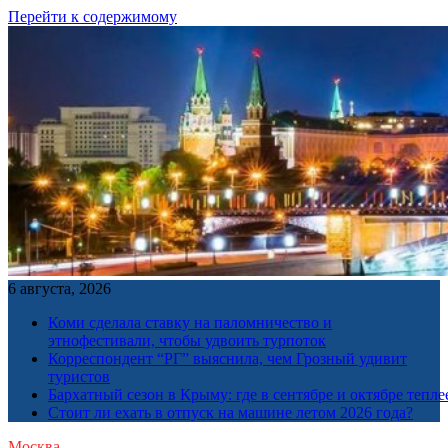
Перейти к содержимому
6 августа, 2026
Коми сделала ставку на паломничество и
этнофестивали, чтобы удвоить турпоток
Корреспондент “РГ” выяснила, чем Грозный удивит
туристов
Бархатный сезон в Крыму: где в сентябре и октябре тепле
Стоит ли ехать в отпуск на машине летом 2026 года?
Москва