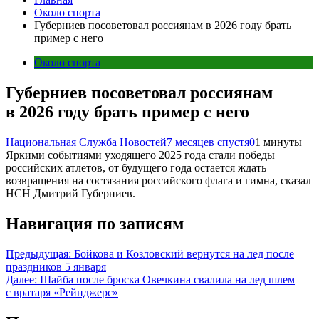
Около спорта
Губерниев посоветовал россиянам в 2026 году брать
пример с него
Около спорта
Губерниев посоветовал россиянам
в 2026 году брать пример с него
Национальная Служба Новостей
7 месяцев спустя
0
1 минуты
Яркими событиями уходящего 2025 года стали победы
российских атлетов, от будущего года остается ждать
возвращения на состязания российского флага и гимна, сказал
НСН Дмитрий Губерниев.
Навигация по записям
Предыдущая:
Бойкова и Козловский вернутся на лед после
праздников 5 января
Далее:
Шайба после броска Овечкина свалила на лед шлем
с вратаря «Рейнджерс»