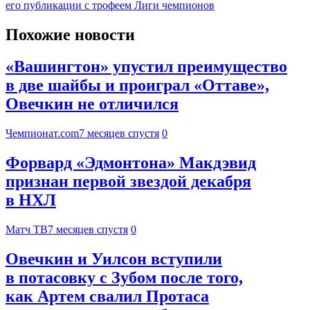
его публикации с трофеем Лиги чемпионов
Похожие новости
«Вашингтон» упустил преимущество
в две шайбы и проиграл «Оттаве»,
Овечкин не отличился
Чемпионат.com
7 месяцев спустя
0
Форвард «Эдмонтона» Макдэвид
признан первой звездой декабря
в НХЛ
Матч ТВ
7 месяцев спустя
0
Овечкин и Уилсон вступили
в потасовку с Зубом после того,
как Артем свалил Протаса