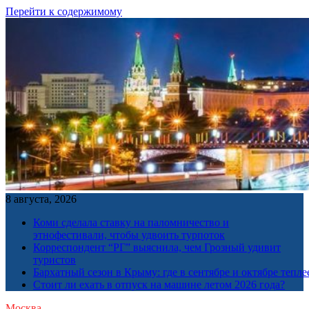
Перейти к содержимому
8 августа, 2026
Коми сделала ставку на паломничество и
этнофестивали, чтобы удвоить турпоток
Корреспондент “РГ” выяснила, чем Грозный удивит
туристов
Бархатный сезон в Крыму: где в сентябре и октябре тепле
Стоит ли ехать в отпуск на машине летом 2026 года?
Москва