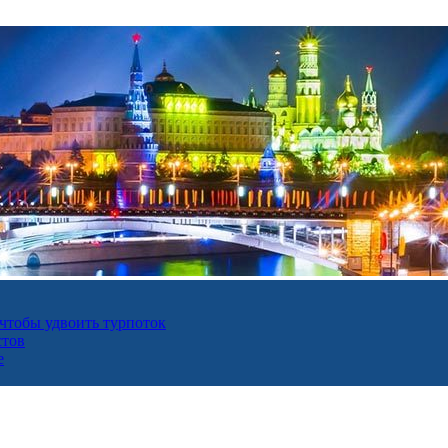
 чтобы удвоить турпоток
стов
е