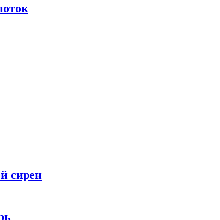
поток
ой сирен
рь