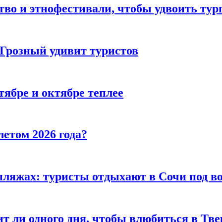
тво и этнофестивали, чтобы удвоить тур
 Грозный удивит туристов
тябре и октябре теплее
летом 2026 года?
пляжах: туристы отдыхают в Сочи под в
т ли одного дня, чтобы влюбиться в Тве