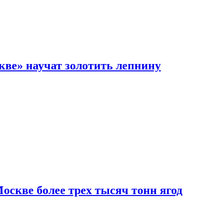
кве» научат золотить лепнину
скве более трех тысяч тонн ягод