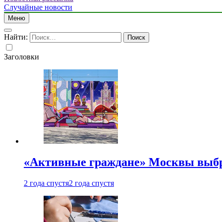
Случайные новости
Меню
Найти:
Заголовки
«Активные граждане» Москвы выб
2 года спустя
2 года спустя