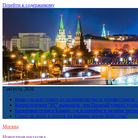
Перейти к содержимому
7 августа, 2026
Коми сделала ставку на паломничество и этнофестивали,
Корреспондент “РГ” выяснила, чем Грозный удивит тури
Бархатный сезон в Крыму: где в сентябре и октябре тепле
Стоит ли ехать в отпуск на машине летом 2026 года?
Москва
Новостная рассылка