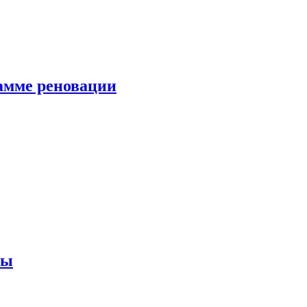
амме реновации
ны