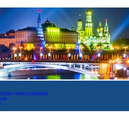
 чтобы удвоить турпоток
стов
е