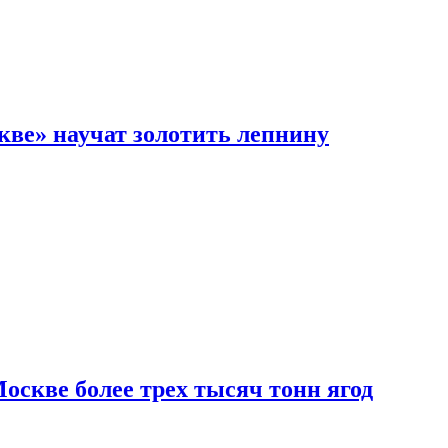
кве» научат золотить лепнину
скве более трех тысяч тонн ягод