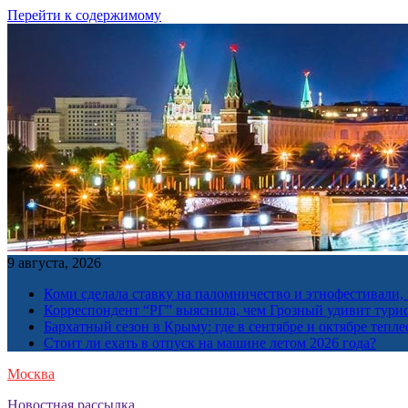
Перейти к содержимому
9 августа, 2026
Коми сделала ставку на паломничество и этнофестивали,
Корреспондент “РГ” выяснила, чем Грозный удивит тури
Бархатный сезон в Крыму: где в сентябре и октябре тепле
Стоит ли ехать в отпуск на машине летом 2026 года?
Москва
Новостная рассылка