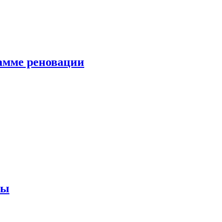
амме реновации
ны