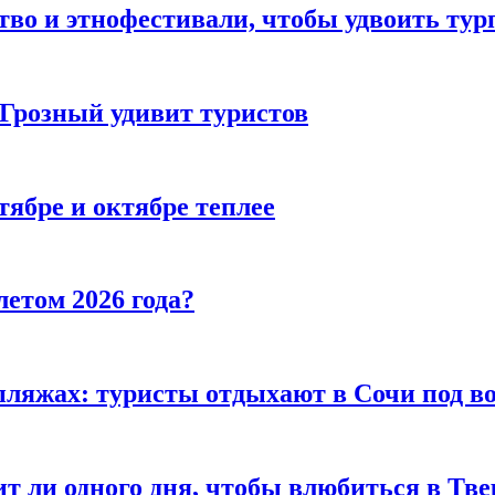
тво и этнофестивали, чтобы удвоить тур
 Грозный удивит туристов
тябре и октябре теплее
летом 2026 года?
пляжах: туристы отдыхают в Сочи под в
т ли одного дня, чтобы влюбиться в Тве