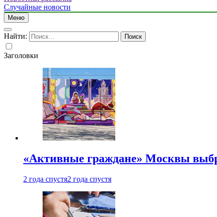
Случайные новости
Меню
Найти:
Заголовки
«Активные граждане» Москвы выб
2 года спустя
2 года спустя