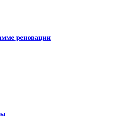
амме реновации
ны