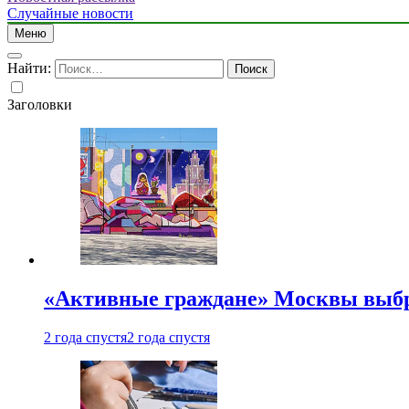
Случайные новости
Меню
Найти:
Заголовки
«Активные граждане» Москвы выб
2 года спустя
2 года спустя