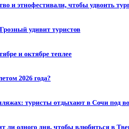
тво и этнофестивали, чтобы удвоить тур
 Грозный удивит туристов
тябре и октябре теплее
летом 2026 года?
пляжах: туристы отдыхают в Сочи под в
т ли одного дня, чтобы влюбиться в Тве