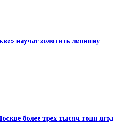
кве» научат золотить лепнину
скве более трех тысяч тонн ягод