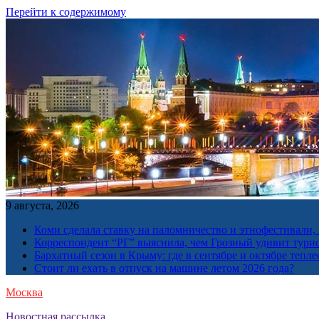
Перейти к содержимому
9 августа, 2026
Коми сделала ставку на паломничество и этнофестивали,
Корреспондент “РГ” выяснила, чем Грозный удивит тури
Бархатный сезон в Крыму: где в сентябре и октябре тепле
Стоит ли ехать в отпуск на машине летом 2026 года?
Москва
Новостная рассылка