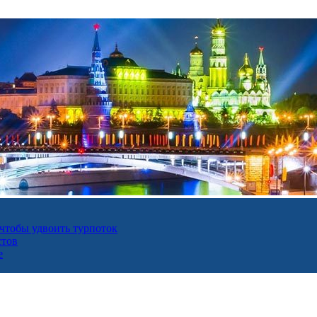
 чтобы удвоить турпоток
стов
е