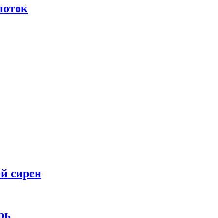
поток
ой сирен
рь