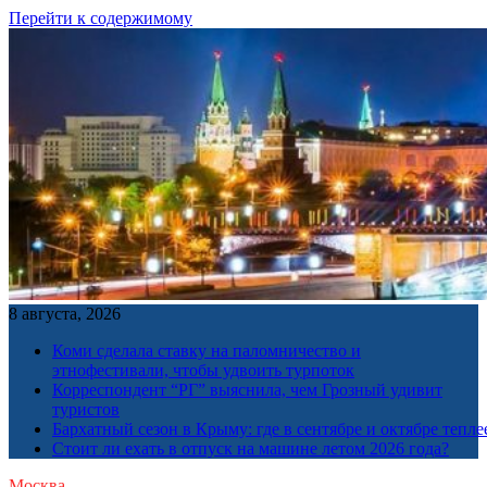
Перейти к содержимому
8 августа, 2026
Коми сделала ставку на паломничество и
этнофестивали, чтобы удвоить турпоток
Корреспондент “РГ” выяснила, чем Грозный удивит
туристов
Бархатный сезон в Крыму: где в сентябре и октябре тепле
Стоит ли ехать в отпуск на машине летом 2026 года?
Москва