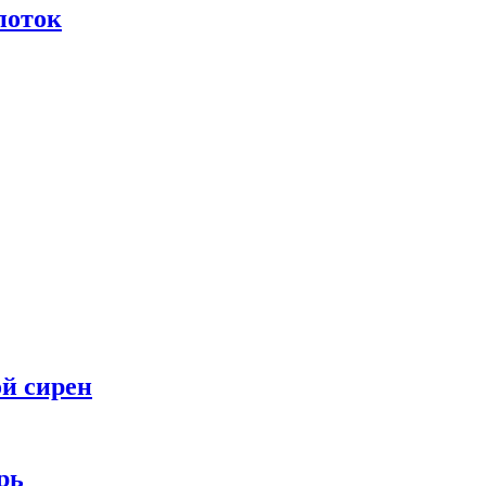
поток
ой сирен
рь