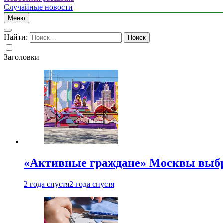
Случайные новости
Меню
Найти:
Заголовки
«Активные граждане» Москвы выб
2 года спустя
2 года спустя