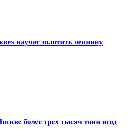
кве» научат золотить лепнину
скве более трех тысяч тонн ягод