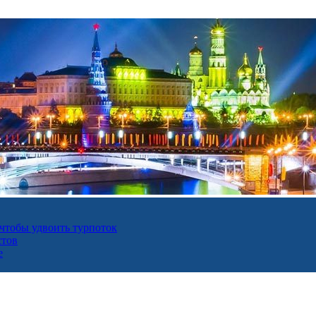
 чтобы удвоить турпоток
стов
е