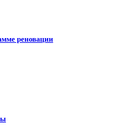
амме реновации
ны