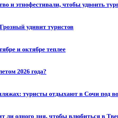
тво и этнофестивали, чтобы удвоить тур
 Грозный удивит туристов
тябре и октябре теплее
летом 2026 года?
пляжах: туристы отдыхают в Сочи под в
т ли одного дня, чтобы влюбиться в Тве