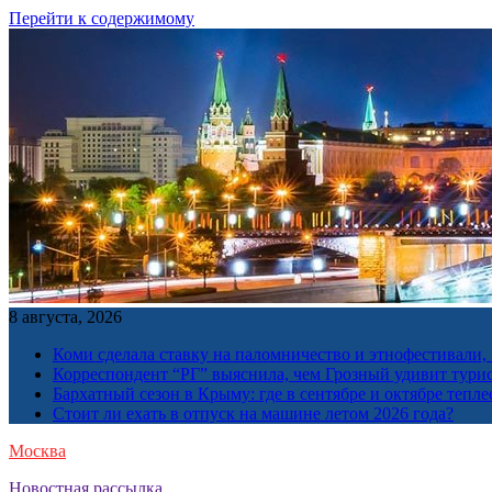
Перейти к содержимому
8 августа, 2026
Коми сделала ставку на паломничество и этнофестивали,
Корреспондент “РГ” выяснила, чем Грозный удивит тури
Бархатный сезон в Крыму: где в сентябре и октябре тепле
Стоит ли ехать в отпуск на машине летом 2026 года?
Москва
Новостная рассылка