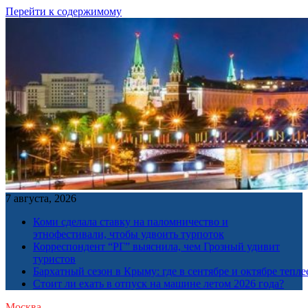
Перейти к содержимому
7 августа, 2026
Коми сделала ставку на паломничество и
этнофестивали, чтобы удвоить турпоток
Корреспондент “РГ” выяснила, чем Грозный удивит
туристов
Бархатный сезон в Крыму: где в сентябре и октябре тепле
Стоит ли ехать в отпуск на машине летом 2026 года?
Москва