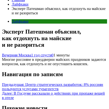
Лайфхаки
Эксперт Патешман объяснил, как отдохнуть на майские
и не разориться
Лайфхаки
Эксперт Патешман объяснил,
как отдохнуть на майские
и не разориться
Вечерняя Москва
1 год спустя
0
1 минуты
Многие россияне в преддверии майских праздников задаются
вопросом, как отдохнуть и не опустошить кошелек.
Навигация по записям
Предыдущая:
Центр стратегических разработок: 8% россиян
пользуются услугами турагентств
Далее:
В Госдуме рассказали о действиях при пропаже вещей
в отеле
Похожие новости