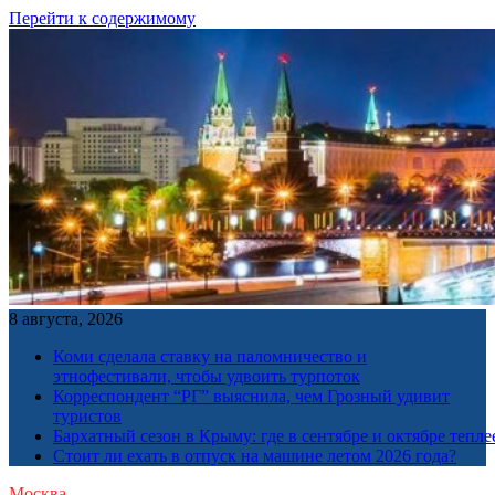
Перейти к содержимому
8 августа, 2026
Коми сделала ставку на паломничество и
этнофестивали, чтобы удвоить турпоток
Корреспондент “РГ” выяснила, чем Грозный удивит
туристов
Бархатный сезон в Крыму: где в сентябре и октябре тепле
Стоит ли ехать в отпуск на машине летом 2026 года?
Москва