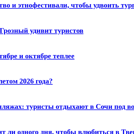
тво и этнофестивали, чтобы удвоить тур
 Грозный удивит туристов
тябре и октябре теплее
летом 2026 года?
пляжах: туристы отдыхают в Сочи под в
т ли одного дня, чтобы влюбиться в Тве