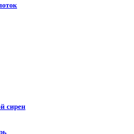
поток
ой сирен
рь