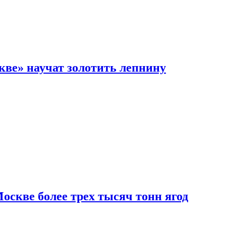
кве» научат золотить лепнину
скве более трех тысяч тонн ягод