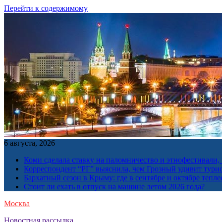
Перейти к содержимому
6 августа, 2026
Коми сделала ставку на паломничество и этнофестивали,
Корреспондент “РГ” выяснила, чем Грозный удивит тури
Бархатный сезон в Крыму: где в сентябре и октябре тепле
Стоит ли ехать в отпуск на машине летом 2026 года?
Москва
Новостная рассылка