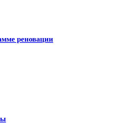
амме реновации
ны