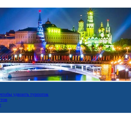
 чтобы удвоить турпоток
стов
е