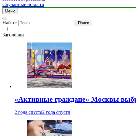
Случайные новости
Меню
Найти:
Заголовки
«Активные граждане» Москвы выб
2 года спустя
2 года спустя