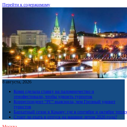
Перейти к содержимому
8 августа, 2026
Коми сделала ставку на паломничество и
этнофестивали, чтобы удвоить турпоток
Корреспондент “РГ” выяснила, чем Грозный удивит
туристов
Бархатный сезон в Крыму: где в сентябре и октябре тепле
Стоит ли ехать в отпуск на машине летом 2026 года?
Москва