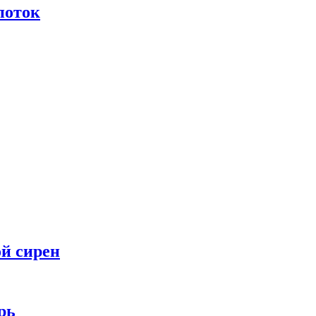
поток
ой сирен
рь