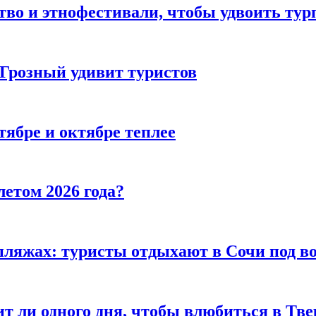
тво и этнофестивали, чтобы удвоить тур
 Грозный удивит туристов
тябре и октябре теплее
летом 2026 года?
пляжах: туристы отдыхают в Сочи под в
т ли одного дня, чтобы влюбиться в Тве