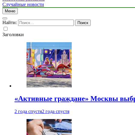
Случайные новости
Меню
Найти:
Заголовки
«Активные граждане» Москвы выб
2 года спустя
2 года спустя