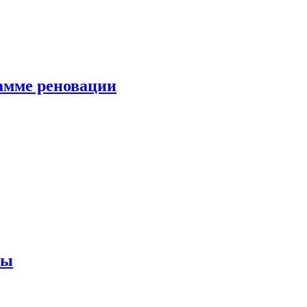
амме реновации
ны