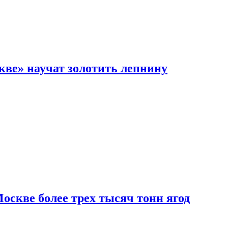
кве» научат золотить лепнину
скве более трех тысяч тонн ягод