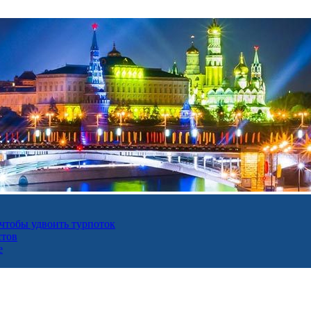
 чтобы удвоить турпоток
стов
е