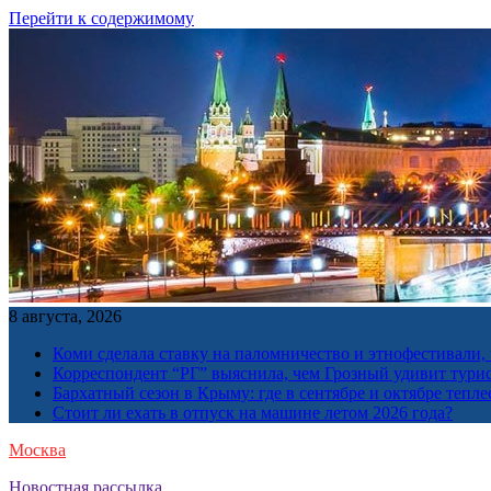
Перейти к содержимому
8 августа, 2026
Коми сделала ставку на паломничество и этнофестивали,
Корреспондент “РГ” выяснила, чем Грозный удивит тури
Бархатный сезон в Крыму: где в сентябре и октябре тепле
Стоит ли ехать в отпуск на машине летом 2026 года?
Москва
Новостная рассылка