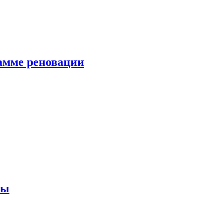
амме реновации
ны