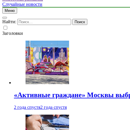
Случайные новости
Меню
Найти:
Заголовки
«Активные граждане» Москвы выб
2 года спустя
2 года спустя