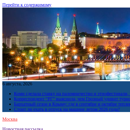
Перейти к содержимому
6 августа, 2026
Коми сделала ставку на паломничество и этнофестивали,
Корреспондент “РГ” выяснила, чем Грозный удивит тури
Бархатный сезон в Крыму: где в сентябре и октябре тепле
Стоит ли ехать в отпуск на машине летом 2026 года?
Москва
Новостная рассылка