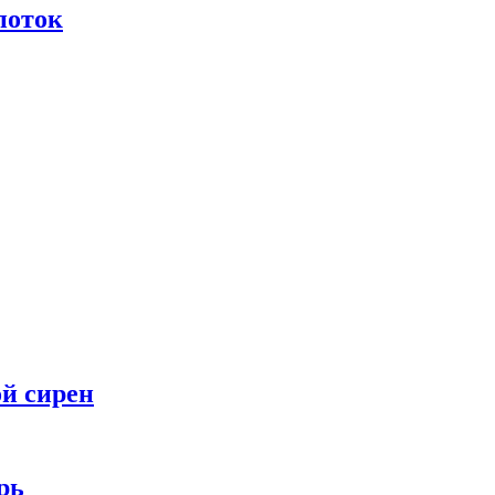
поток
ой сирен
рь