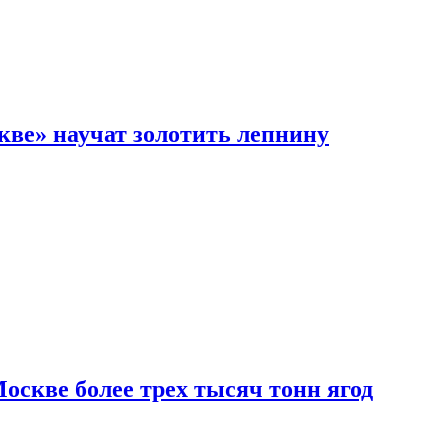
кве» научат золотить лепнину
скве более трех тысяч тонн ягод