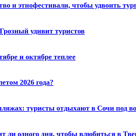
тво и этнофестивали, чтобы удвоить тур
 Грозный удивит туристов
тябре и октябре теплее
летом 2026 года?
пляжах: туристы отдыхают в Сочи под в
т ли одного дня, чтобы влюбиться в Тве