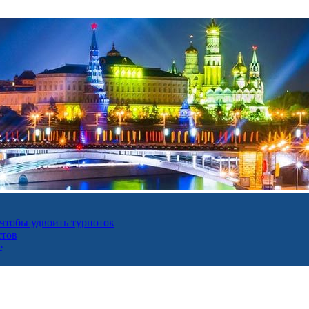
 чтобы удвоить турпоток
стов
е