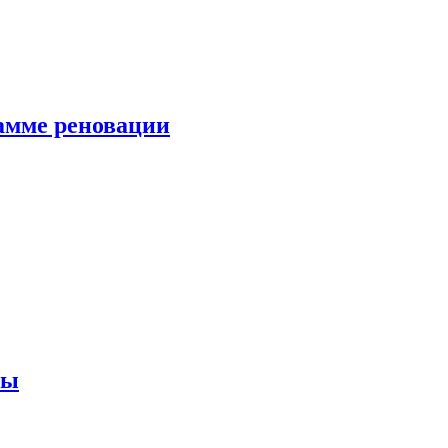
амме реновации
ны