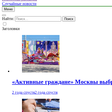
Случайные новости
Меню
Найти:
Заголовки
«Активные граждане» Москвы выб
2 года спустя
2 года спустя