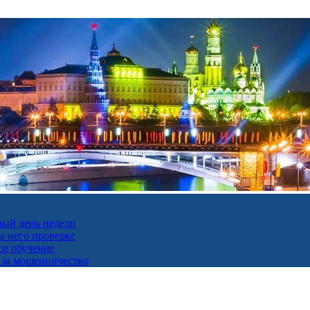
ный день недели
а него проверке
ое обучение
 за мошенничество