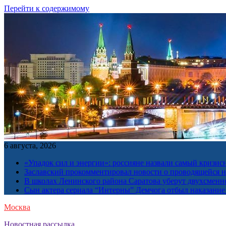
Перейти к содержимому
6 августа, 2026
«Упадок сил и энергии»: россияне назвали самый кризис
Заславский прокомментировал новости о проводящейся н
В школах Ленинского района Саратова уберут двухсменн
Сын актера сериала “Интерны” Демчога отбыл наказание
Москва
Новостная рассылка