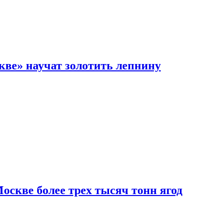
кве» научат золотить лепнину
скве более трех тысяч тонн ягод