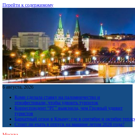
Перейти к содержимому
6 августа, 2026
Коми сделала ставку на паломничество и
этнофестивали, чтобы удвоить турпоток
Корреспондент “РГ” выяснила, чем Грозный удивит
туристов
Бархатный сезон в Крыму: где в сентябре и октябре тепле
Стоит ли ехать в отпуск на машине летом 2026 года?
Москва