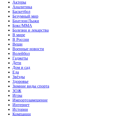
Актеры
Аналитика
Баскетбол
Безумный мир
Биатлон/Лыжи
Бокс/MMA
Болезни и лекарства
В мире
В России
Вещи
Военные новости
Волейбол
Гаджеты
Дети
Дом и сад
Еда
Звёзды
Здоровье
Зимние виды спорта
ЗОЖ
Игры
Импортозамещение
Интернет
Истории
Компании