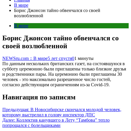
В мире
Борис Джонсон тайно обвенчался со своей
возлюбленной
В мире
Борис Джонсон тайно обвенчался со
своей возлюбленной
NEWSru.com :: В мире
5 лет спустя
0
1 минуты
По данным нескольких британских газет, на состоявшуюся в
субботу церемонию были приглашены только близкие друзья
и родственники пары. На церемонию были приглашены 30
человек - это максимально разрешенное число гостей,
согласно действующим ограничениям из-за Covid-19.
Навигация по записям
Предыдущая:
В Новосибирске скончался молодой человек,
которому выстрелил в голову инспектор ДПС
Далее:
Коллектив канувшего в Лету “Тамбова” тепло
попрощался с болельщиками