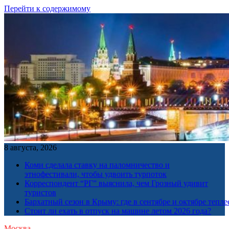
Перейти к содержимому
8 августа, 2026
Коми сделала ставку на паломничество и
этнофестивали, чтобы удвоить турпоток
Корреспондент “РГ” выяснила, чем Грозный удивит
туристов
Бархатный сезон в Крыму: где в сентябре и октябре тепле
Стоит ли ехать в отпуск на машине летом 2026 года?
Москва