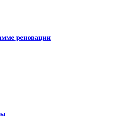
амме реновации
ны