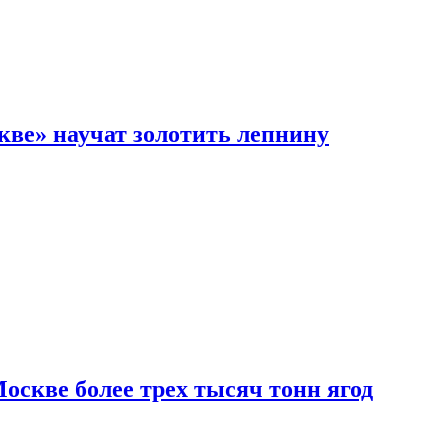
кве» научат золотить лепнину
скве более трех тысяч тонн ягод