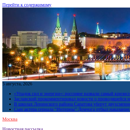
Перейти к содержимому
5 августа, 2026
«Упадок сил и энергии»: россияне назвали самый кризис
Заславский прокомментировал новости о проводящейся н
В школах Ленинского района Саратова уберут двухсменн
Сын актера сериала “Интерны” Демчога отбыл наказание
Москва
Новостная рассылка