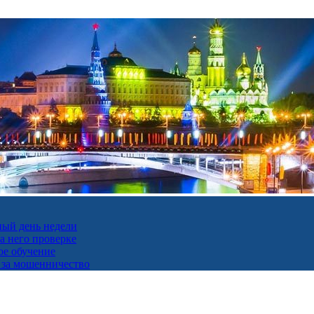
ный день недели
а него проверке
ое обучение
 за мошенничество