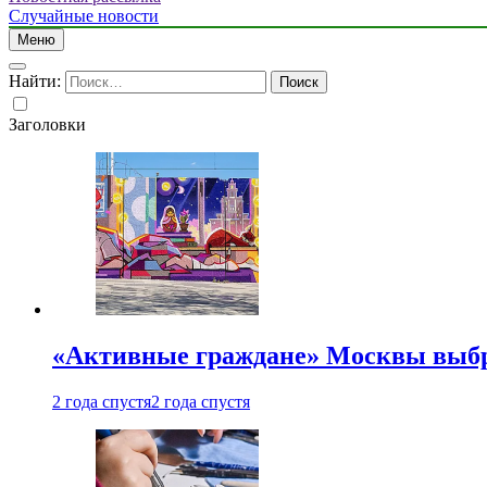
Случайные новости
Меню
Найти:
Заголовки
«Активные граждане» Москвы выб
2 года спустя
2 года спустя