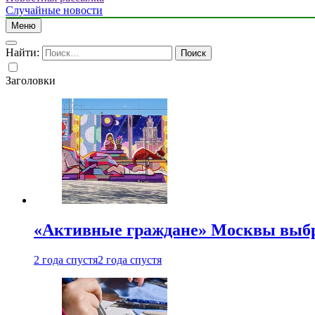
Случайные новости
Меню
Найти:
Заголовки
«Активные граждане» Москвы выб
2 года спустя
2 года спустя