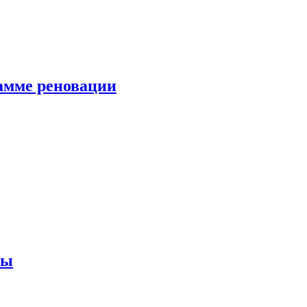
амме реновации
ны