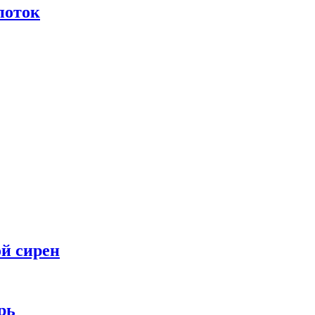
поток
ой сирен
рь