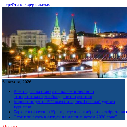
Перейти к содержимому
6 августа, 2026
Коми сделала ставку на паломничество и
этнофестивали, чтобы удвоить турпоток
Корреспондент “РГ” выяснила, чем Грозный удивит
туристов
Бархатный сезон в Крыму: где в сентябре и октябре тепле
Стоит ли ехать в отпуск на машине летом 2026 года?
Москва